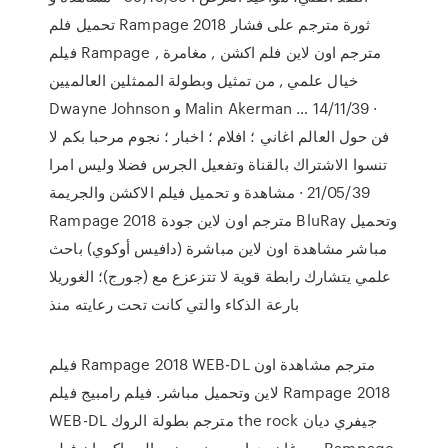
تحميل فلم Rampage 2018 ثورة مترجم على فشار
فيلم Rampage مترجم اون لاين فلم اكشن , مغامرة ,
خيال علمي , من تمثيل وبطولة الممثلين العالميين
Dwayne Johnson و Malin Akerman … 14/11/39 ·
فن حول العالم اغاني ؛ افلام ؛ اخبار ؛ نجوم مرحبا بكم لا
تنسوا الاشتراك بالقناة وتفعيل الجرس فضلا وليس امرا
21/05/39 · مشاهدة و تحميل فيلم الاكشن والجريمة
Rampage 2018 مترجم اون لاين جودة BluRay وتحميل
مباشر مشاهدة اون لاين مباشرة (دافيس أوكوي) باحث
علمي يتشارك رابطة قوية لا تتزعزع مع (جورج)؛ الغوريلا
بارعة الذكاء والتي كانت تحت رعايته منذ
فيلم Rampage 2018 WEB-DL مترجم مشاهدة اون
لاين وتحميل مباشر. فيلم رامبيج فيلم Rampage 2018
WEB-DL مترجم بطولة الروك the rock جيفري ديان
مورغان، دواين جونسون، مالين اكرمان فيلم Rampage